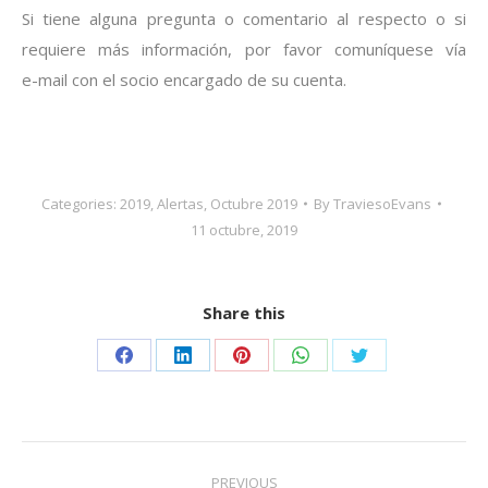
Si tiene alguna pregunta o comentario al respecto o si
requiere más información, por favor comuníquese vía
e-
mail con el socio encargado de su cuenta.
Categories:
2019
,
Alertas
,
Octubre 2019
By
TraviesoEvans
11 octubre, 2019
Share this
Share
Share
Share
Share
Share
on
on
on
on
on
Facebook
LinkedIn
Pinterest
WhatsApp
Twitter
Post
PREVIOUS