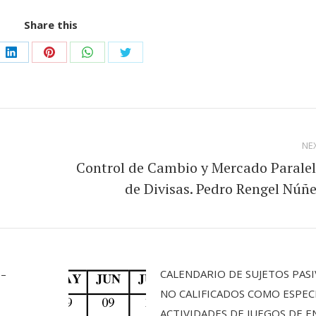
Share this
e
Share
Share
Share
Share
on
on
on
on
book
LinkedIn
Pinterest
WhatsApp
Twitter
NE
Control de Cambio y Mercado Parale
Next
de Divisas. Pedro Rengel Núñ
post:
 –
CALENDARIO DE SUJETOS PAS
NO CALIFICADOS COMO ESPEC
ACTIVIDADES DE JUEGOS DE E