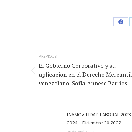
Shar
on
Face
Post
PREVIOUS
navigation
El Gobierno Corporativo y su
aplicación en el Derecho Mercantil
Previous
venezolano. Sofía Annese Barrios
post:
INAMOVILIDAD LABORAL 2023
2024 – Diciembre 20 2022
20 diciembre, 2022