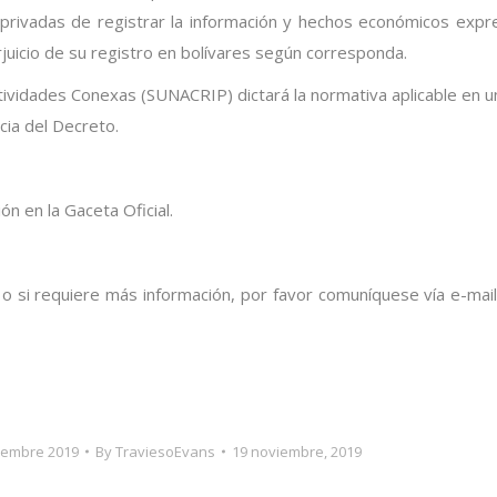
 privadas de registrar la información y
hechos económicos expr
uicio de su registro en
bolívares según corresponda.
ctividades Conexas (SUNACRIP) dictará la normativa
aplicable en u
cia del Decreto.
ón en la Gaceta Oficial.
 o si requiere más información, por favor comuníquese vía e-
mail
iembre 2019
By
TraviesoEvans
19 noviembre, 2019