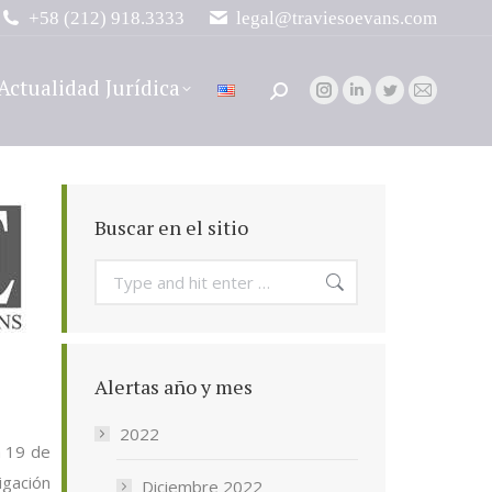
+58 (212) 918.3333
legal@traviesoevans.com
Actualidad Jurídica
Search:
Instagram
Linkedin
Twitter
Mail
page
page
page
page
opens
opens
opens
opens
in
in
in
in
new
new
new
new
Buscar en el sitio
window
window
window
window
Search:
Alertas año y mes
2022
a 19 de
igación
Diciembre 2022