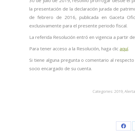
30 de julio de 2019, resolvió prorrogar desde el p
la presentación de la declaración jurada de patri
de febrero de 2016, publicada en Gaceta Ofic
exclusivamente para el presente periodo fiscal.
La referida Resolución entró en vigencia a partir de
Para tener acceso a la Resolución, haga clic
aquí
.
Si tiene alguna pregunta o comentario al respecto
socio encargado de su cuenta.
Categories:
2019
,
Alert
Shar