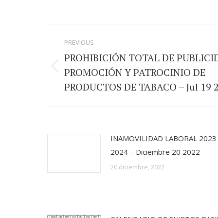
on
Face
Post
PREVIOUS
navigation
PROHIBICIÓN TOTAL DE PUBLICI
PROMOCIÓN Y PATROCINIO DE
Previous
PRODUCTOS DE TABACO – Jul 19 
post:
INAMOVILIDAD LABORAL 2023
2024 – Diciembre 20 2022
20 diciembre, 2022