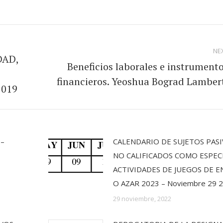
on
on
on
on
book
LinkedIn
Pinterest
WhatsApp
Twitter
NE
DAD,
Beneficios laborales e instrument
Next
financieros. Yeoshua Bograd Lamber
2019
post:
 –
CALENDARIO DE SUJETOS PAS
NO CALIFICADOS COMO ESPEC
ACTIVIDADES DE JUEGOS DE E
O AZAR 2023 – Noviembre 29 
29 noviembre, 2022