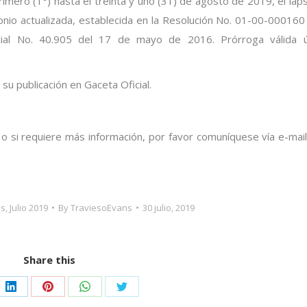
rimero (1°) hasta el treinta y uno (31) de agosto de 2019, el lap
monio actualizada, establecida en la Resolución No. 01-00-000160
ial No. 40.905 del 17 de mayo de 2016. Prórroga válida ú
 su publicación en Gaceta Oficial.
 o si requiere más información, por favor comuníquese vía e-mail
as
,
Julio 2019
By
TraviesoEvans
30 julio, 2019
Share this
e
Share
Share
Share
Share