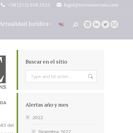
+58 (212) 918.3333
legal@traviesoevans.com
Actualidad Jurídica
Search:
Instagram
Linkedin
Twitter
Mail
page
page
page
page
opens
opens
opens
opens
in
in
in
in
new
new
new
new
Buscar en el sitio
window
window
window
window
Search:
ADA
Alertas año y mes
2022
683 del
Diciembre 2022