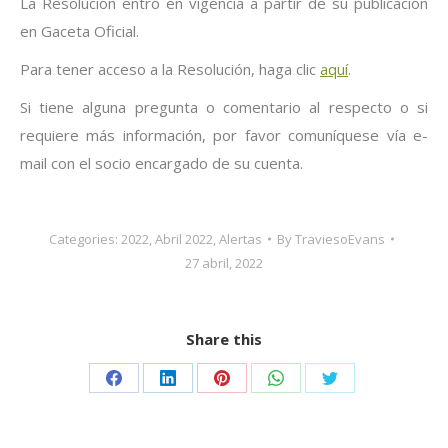
La Resolución entró en vigencia a partir de su publicación
en Gaceta Oficial.
Para tener acceso a la Resolución, haga clic
aquí
.
Si tiene alguna pregunta o comentario al respecto o si
requiere más información, por favor comuníquese vía e-
mail con el socio encargado de su cuenta.
Categories:
2022
,
Abril 2022
,
Alertas
By
TraviesoEvans
27 abril, 2022
Share this
Share
Share
Share
Share
Share
on
on
on
on
on