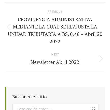
Facebook
LinkedIn
Pinterest
WhatsApp
Twitter
Post
PREVIOUS
navigation
PROVIDENCIA ADMINISTRATIVA
MEDIANTE LA CUAL SE REAJUSTA LA
Previous
UNIDAD TRIBUTARIA A BS. 0,40 – Abril 20
post:
2022
NEXT
Newsletter Abril 2022
Next
post:
Buscar en el sitio
Search: