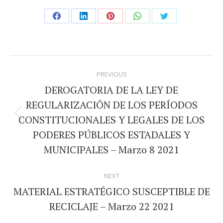
Share
Share
Share
Share
Share
on
on
on
on
on
Facebook
LinkedIn
Pinterest
WhatsApp
Twitter
Post
PREVIOUS
navigation
DEROGATORIA DE LA LEY DE
REGULARIZACIÓN DE LOS PERÍODOS
CONSTITUCIONALES Y LEGALES DE LOS
Previous
PODERES PÚBLICOS ESTADALES Y
post:
MUNICIPALES – Marzo 8 2021
NEXT
MATERIAL ESTRATÉGICO SUSCEPTIBLE DE
Next
RECICLAJE – Marzo 22 2021
post: