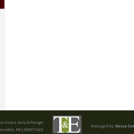
so Evans Arria & Rengel
Managed by:
Resca Co
rvados. RIF J-000371423