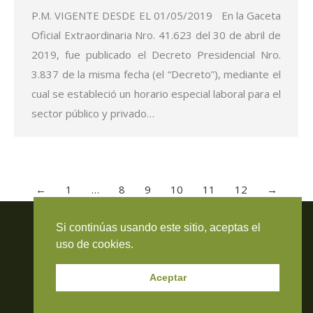
P.M. VIGENTE DESDE EL 01/05/2019 En la Gaceta
Oficial Extraordinaria Nro. 41.623 del 30 de abril de
2019, fue publicado el Decreto Presidencial Nro.
3.837 de la misma fecha (el “Decreto”), mediante el
cual se estableció un horario especial laboral para el
sector público y privado…
←
1
…
8
9
10
11
12
→
Travieso Evans Arria & Rengel
Si continúas usando este sitio, aceptas el
© 2026 Todos los derechos reservados. RIF J-000371423
uso de cookies.
Aceptar
Managed by:
Resca Computers & Systems