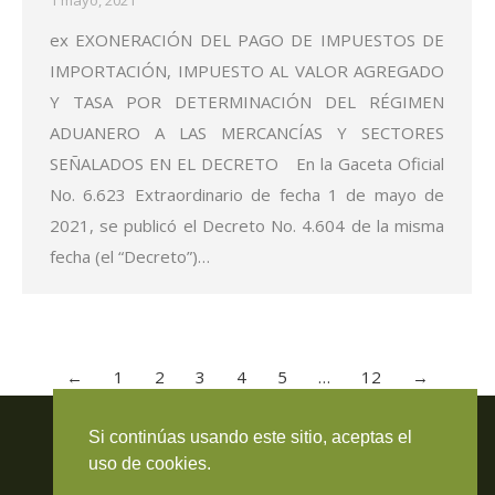
1 mayo, 2021
ex EXONERACIÓN DEL PAGO DE IMPUESTOS DE
IMPORTACIÓN, IMPUESTO AL VALOR AGREGADO
Y TASA POR DETERMINACIÓN DEL RÉGIMEN
ADUANERO A LAS MERCANCÍAS Y SECTORES
SEÑALADOS EN EL DECRETO En la Gaceta Oficial
No. 6.623 Extraordinario de fecha 1 de mayo de
2021, se publicó el Decreto No. 4.604 de la misma
fecha (el “Decreto”)…
←
1
2
3
4
5
…
12
→
Travieso Evans Arria & Rengel
Si continúas usando este sitio, aceptas el
© 2026 Todos los derechos reservados. RIF J-000371423
uso de cookies.