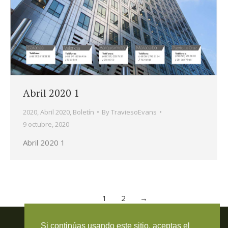
Abril 2020 1
2020
,
Abril 2020
,
Boletín
By
TraviesoEvans
9 octubre, 2020
Abril 2020 1
1
2
→
Travieso Evans Arria & Rengel
Si continúas usando este sitio, aceptas el