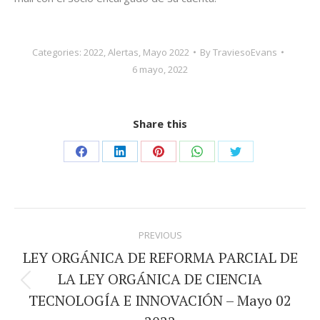
Categories:
2022
,
Alertas
,
Mayo 2022
By
TraviesoEvans
6 mayo, 2022
Share this
Share
Share
Share
Share
Share
on
on
on
on
on
Facebook
LinkedIn
Pinterest
WhatsApp
Twitter
Post
PREVIOUS
navigation
LEY ORGÁNICA DE REFORMA PARCIAL DE
LA LEY ORGÁNICA DE CIENCIA
Previous
TECNOLOGÍA E INNOVACIÓN – Mayo 02
post: