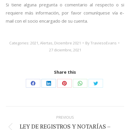
Si tiene alguna pregunta o comentario al respecto o si
requiere más información, por favor comuníquese vía e-
mail con el socio encargado de su cuenta.
Categories:
2021
,
Alertas
,
Diciembre 2021
By
TraviesoEvans
27 diciembre, 2021
Share this
Share
Share
Share
Share
Share
on
on
on
on
on
Facebook
LinkedIn
Pinterest
WhatsApp
Twitter
Post
PREVIOUS
navigation
LEY DE REGISTROS Y NOTARÍAS –