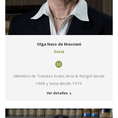
Olga Nass de Massiani
Socia
E-
mail
Miembro de Travieso Evans Arria & Rengel desde
1968 y Socia desde 1975.
Ver detalles