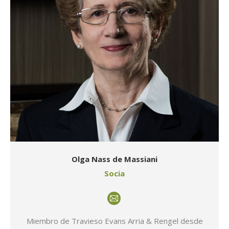
Olga Nass de Massiani
Socia
E-
mail
Miembro de Travieso Evans Arria & Rengel desde