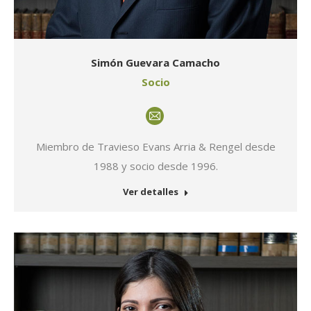
Simón Guevara Camacho
Socio
E-
mail
Miembro de Travieso Evans Arria & Rengel desde
1988 y socio desde 1996.
Ver detalles