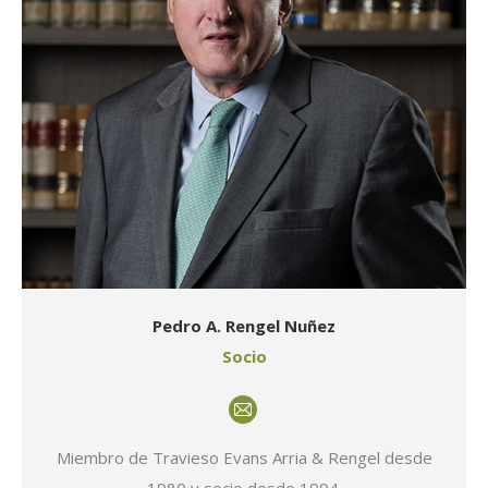
Pedro A. Rengel Nuñez
Socio
E-
mail
Miembro de Travieso Evans Arria & Rengel desde