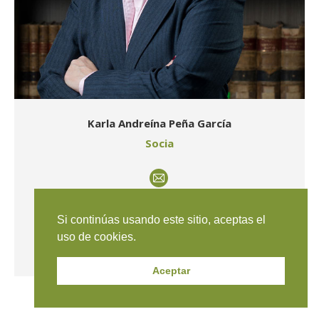
Karla Andreína Peña García
Socia
E-
mail
Miembro de Travieso Evans Arria & Rengel desde
Si continúas usando este sitio, aceptas el
2010 y socia desde 2019.
uso de cookies.
Ver detalles
Aceptar