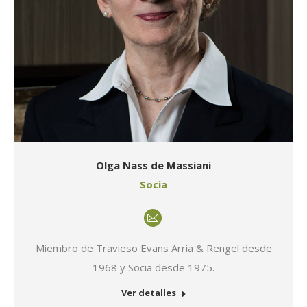
Olga Nass de Massiani
Socia
E-
mail
Miembro de Travieso Evans Arria & Rengel desde
1968 y Socia desde 1975.
Ver detalles