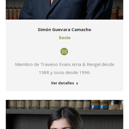
Simón Guevara Camacho
Socio
E-
mail
Miembro de Travieso Evans Arria & Rengel desde
1988 y socio desde 1996.
Ver detalles