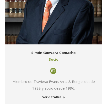
Simón Guevara Camacho
Socio
E-
mail
Miembro de Travieso Evans Arria & Rengel desde
1988 y socio desde 1996.
Ver detalles