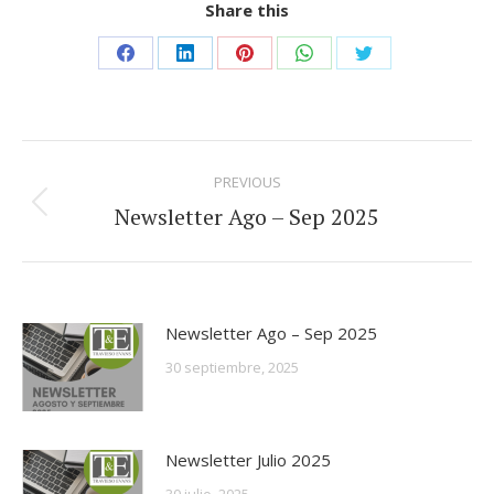
Share this
Share
Share
Share
Share
Share
on
on
on
on
on
Facebook
LinkedIn
Pinterest
WhatsApp
Twitter
Post
PREVIOUS
navigation
Newsletter Ago – Sep 2025
Previous
post:
Newsletter Ago – Sep 2025
30 septiembre, 2025
Newsletter Julio 2025