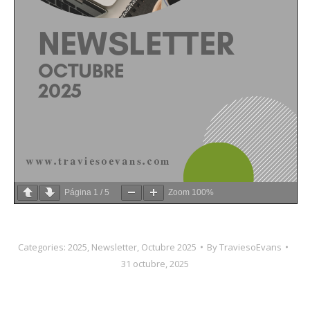
Página
1
/
5
Zoom
100%
Categories:
2025
,
Newsletter
,
Octubre 2025
By
TraviesoEvans
31 octubre, 2025