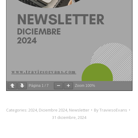
Página
1
/
7
Zoom
100%
Categories:
2024
,
Diciembre 2024
,
Newsletter
By
TraviesoEvans
31 diciembre, 2024