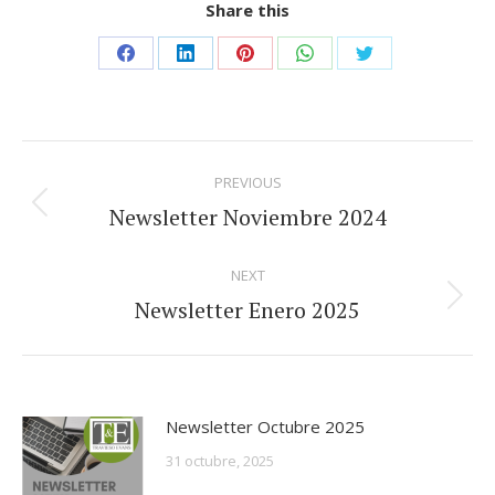
Share this
Share
Share
Share
Share
Share
on
on
on
on
on
Facebook
LinkedIn
Pinterest
WhatsApp
Twitter
Post
PREVIOUS
navigation
Newsletter Noviembre 2024
Previous
post:
NEXT
Newsletter Enero 2025
Next
post:
Newsletter Octubre 2025
31 octubre, 2025