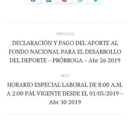
Share
Share
Share
Share
Share
on
on
on
on
on
Facebook
LinkedIn
Pinterest
WhatsApp
Twitter
Post
PREVIOUS
navigation
DECLARACIÓN Y PAGO DEL APORTE AL
FONDO NACIONAL PARA EL DESARROLLO
Previous
DEL DEPORTE – PRÓRROGA – Abr 26 2019
post:
NEXT
HORARIO ESPECIAL LABORAL DE 8:00 A.M.
A 2:00 P.M. VIGENTE DESDE EL 01/05/2019 –
Next
Abr 30 2019
post: